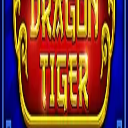
Situs ini menyediakan berbagai jenis
permainan togel
dengan berbagai pasaran internasional, memberikan
variasi yang luas untuk setiap pemain. Dari angka togel
hingga permainan slot, setiap pilihan dijamin memberi
peluang menang yang besar.
Keunggulan lainnya adalah proses pendaftaran yang
sangat mudah dan
tanpa ribet
. Dalam hitungan menit,
pemain baru dapat langsung memulai permainan
mereka tanpa perlu menunggu lama. Ditambah dengan
kemudahan dalam melakukan deposit dan penarikan
dana, LXTOTO menjamin proses transaksi yang cepat
dan aman, tanpa khawatir akan kendala teknis.
LXTOTO terus berkomitmen untuk menjadi situs
togel
online terpercaya
dengan memberikan pelayanan
terbaik dan memastikan setiap pemain mendapatkan
pengalaman yang memuaskan. Dengan bonus terbesar
hari ini, saatnya bergabung dan raih kemenangan besar