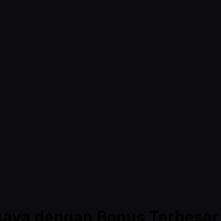
aya dengan Bonus Terbesar H