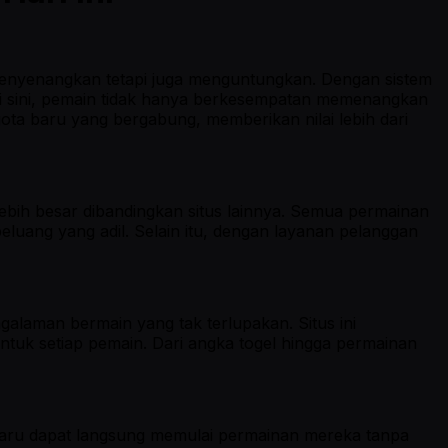
menyenangkan tetapi juga menguntungkan. Dengan sistem
 sini, pemain tidak hanya berkesempatan memenangkan
ota baru yang bergabung, memberikan nilai lebih dari
ebih besar dibandingkan situs lainnya. Semua permainan
peluang yang adil. Selain itu, dengan layanan pelanggan
aman bermain yang tak terlupakan. Situs ini
ntuk setiap pemain. Dari angka togel hingga permainan
baru dapat langsung memulai permainan mereka tanpa