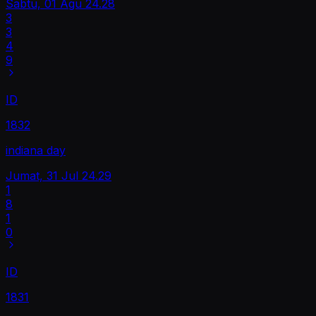
Sabtu, 01 Agu
24.28
3
3
4
9
ID
1832
indiana day
Jumat, 31 Jul
24.29
1
8
1
0
ID
1831